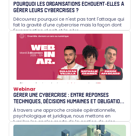
POURQUOI LES ORGANISATIONS ÉCHOUENT-ELLES À
GÉRER LEURS CYBERCRISES ?
Découvrez pourquoi ce n'est pas tant l'attaque qui
fait la gravité d'une cybercrise mais la façon dont
l'organisation réagit et la gère.
Webinar
GÉRER UNE CYBERCRISE : ENTRE RÉPONSES
TECHNIQUES, DÉCISIONS HUMAINES ET OBLIGATIONS
JURIDIQUES
À travers une approche croisée opérationnelle,
psychologique et juridique, nous mettons en
lumière les angles morts de la gestion de crise,
pour mieux s’y préparer autrement.