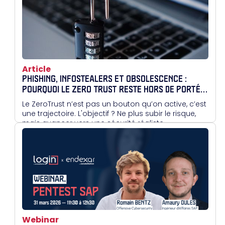
Article
PHISHING, INFOSTEALERS ET OBSOLESCENCE :
POURQUOI LE ZERO TRUST RESTE HORS DE PORTÉE
POUR BEAUCOUP
Le ZeroTrust n’est pas un bouton qu’on active, c’est
une trajectoire. L'objectif ? Ne plus subir le risque,
mais avancer vers une sécurité réaliste.
Webinar