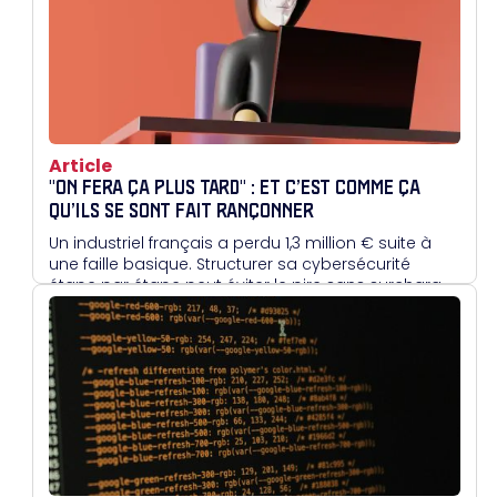
Team permet d'améliorer très rapidement le
niveau de détection d'une entreprise.
Article
"ON FERA ÇA PLUS TARD" : ET C’EST COMME ÇA
QU’ILS SE SONT FAIT RANÇONNER
Un industriel français a perdu 1,3 million € suite à
une faille basique. Structurer sa cybersécurité
étape par étape peut éviter le pire sans surcharger
les équipes.