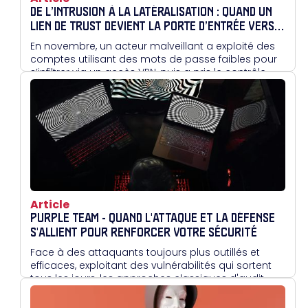
DE L’INTRUSION À LA LATÉRALISATION : QUAND UN
LIEN DE TRUST DEVIENT LA PORTE D’ENTRÉE VERS
UN SECOND DOMAINE
En novembre, un acteur malveillant a exploité des
comptes utilisant des mots de passe faibles pour
s’infiltrer via un accès VPN, puis a pris le contrôle
d’un premier domaine Active Directory.
Article
PURPLE TEAM - QUAND L'ATTAQUE ET LA DÉFENSE
S'ALLIENT POUR RENFORCER VOTRE SÉCURITÉ
Face à des attaquants toujours plus outillés et
efficaces, exploitant des vulnérabilités qui sortent
tous les jours, les approches classiques d'audit
atteignent vite leurs limites. En réunissant attaque
et défense autour d'un même objectif, le Purple