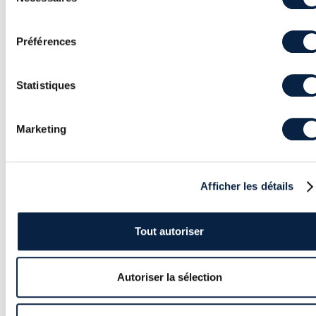
du
consentement
Préférences
Statistiques
Article
Marketing
CALENDRIER 2025 DES FORMATIONS EN
CYBERSÉCURITÉ
Au cours des dernières années, l’augmentation
incessante des risques en termes de cybersécurité
Afficher les détails
a transformé la possibilité de formation en une
nécessité.
Tout autoriser
Autoriser la sélection