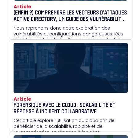
Article
(ENFIN ?) COMPRENDRE LES VECTEURS D’ATTAQUES
ACTIVE DIRECTORY, UN GUIDE DES VULNÉRABILITÉS
ET CONFIGURATIONS DANGEREUSES : PARTIE II
Nous reprenons donc notre exploration des
vulnérabilités et configurations dangereuses liées
aux infrastructure Active Directory, avec cette fois-ci
un petit focus sur le protocole Kerberos !
Article
FORENSIQUE AVEC LE CLOUD : SCALABILITÉ ET
RÉPONSE À INCIDENT COLLABORATIVE
Cet article explore l’utilisation du cloud afin de
bénéficier de la scalabilité, rapidité et de
l’automatisation en réponse à incident.