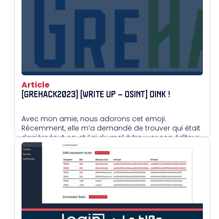
Article
[GREHACK2023] [WRITE UP – OSINT] OINK !
Avec mon amie, nous adorons cet emoji.
Récemment, elle m’a demandé de trouver qui était
derrière tout ça, et j’ai du mal à trouver son éditeur.