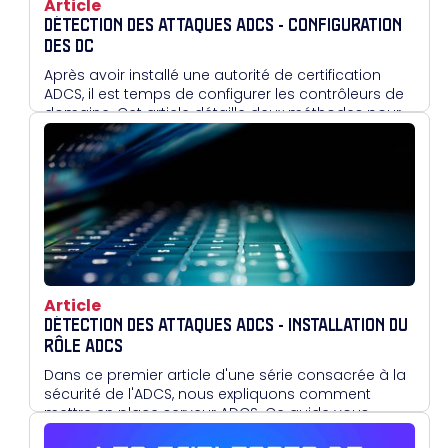
Article
DÉTECTION DES ATTAQUES ADCS - CONFIGURATION
DES DC
Après avoir installé une autorité de certification
ADCS, il est temps de configurer les contrôleurs de
domaine. Cet article détaille deux méthodes pour
leur attribuer un certificat : manuellement via la
console MMC, ou automatiquement via une GPO.
Cette étape est essentielle avant d'entrer dans les
mécanismes de journalisation et de détection
d'attaques.
Article
DÉTECTION DES ATTAQUES ADCS - INSTALLATION DU
RÔLE ADCS
Dans ce premier article d'une série consacrée à la
sécurité de l'ADCS, nous expliquons comment
mettre en place serveur ADCS. Ce guide vous
accompagne pas à pas dans l'installation d'un