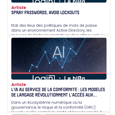
Article
SPRAY PASSWORDS, AVOID LOCKOUTS
Etat des lieux des politiques de mots de passe
dans un environnement Active Directory, les
moyens de limiter les tentatives d’un attaquant via
le blocage de comptes.
Article
L’IA AU SERVICE DE LA CONFORMITÉ : LES MODÈLES
DE LANGAGE RÉVOLUTIONNENT L’ACCÈS AUX
POLITIQUES D’ENTREPRISE
Dans un écosystème numérique où la
gouvernance, le risque et la conformité (GRC)
jouent un rôle central, la clarté et l’accès rapide à