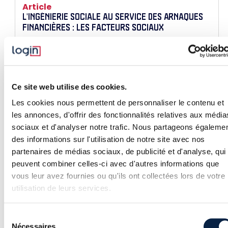
Article
L'INGÉNIERIE SOCIALE AU SERVICE DES ARNAQUES
FINANCIÈRES : LES FACTEURS SOCIAUX
Les arnaques financières ne reposent pas
uniquement sur la technologie, mais sur une fine
compréhension de la psychologie humaine. Biais
cognitifs, pression sociale, illusion de contrôle… Les
cybercriminels manipulent nos décisions bien
Ce site web utilise des cookies.
avant de voler nos données. Dans cet article,
découvrez comment ces mécanismes nous
Les cookies nous permettent de personnaliser le contenu et
piègent — et comment s’en protéger efficacement.
les annonces, d'offrir des fonctionnalités relatives aux média
sociaux et d'analyser notre trafic. Nous partageons égaleme
des informations sur l'utilisation de notre site avec nos
partenaires de médias sociaux, de publicité et d'analyse, qui
Article
peuvent combiner celles-ci avec d'autres informations que
LOGIN SÉCURITÉ AU FORUM INCYBER EUROPE 2025
vous leur avez fournies ou qu'ils ont collectées lors de votre
utilisation de leurs services.
Nos équipes seront présentes du 1er au 3 avril au
Forum INCYBER Europe 2025, l’événement
incontournable de la cybersécurité.
Sélection
Nécessaires