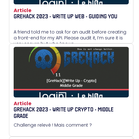
Article
GREHACK 2023 - WRITE UP WEB - GUIDING YOU
A friend told me to ask for an audit before creating
a front-end for my API. Please audit it, I’m sure it is
very secure but who knows…
Article
GREHACK 2023 - WRITE UP CRYPTO - MIDDLE
GRADE
Challenge relevé ! Mais comment ?