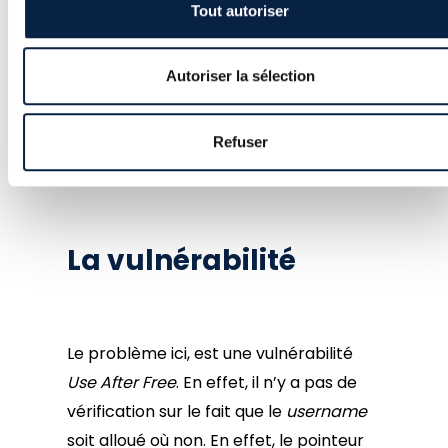
enregistré, ainsi que son activité.
Tout autoriser
Exit
Autoriser la sélection
Quitte le programme. On a pas
Refuser
vraiment besoin d’un screen là 🙂
La vulnérabilité
Le problème ici, est une vulnérabilité
Use After Free
. En effet, il n’y a pas de
vérification sur le fait que le
username
soit alloué où non. En effet, le pointeur