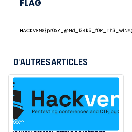
FLAG
HACKVENS{pr0xY_@Nd_l34k5_f0R_Th3_w1N!
D'AUTRES ARTICLES