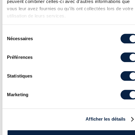
peuvent combiner celles-ci avec d'autres informations que
vous leur avez fournies ou qu'ils ont collectées lors de votre
utilisation de leurs services.
Read the flag
Sélection
Nécessaires
du
Le programme vérifie que le
username
consentement
est bien
admin
. Si oui, il affiche le
Préférences
contenu du fichier ‘/flag.txt’.
User status
Statistiques
Marketing
User flag
Afficher les détails
Le programme affiche le
username