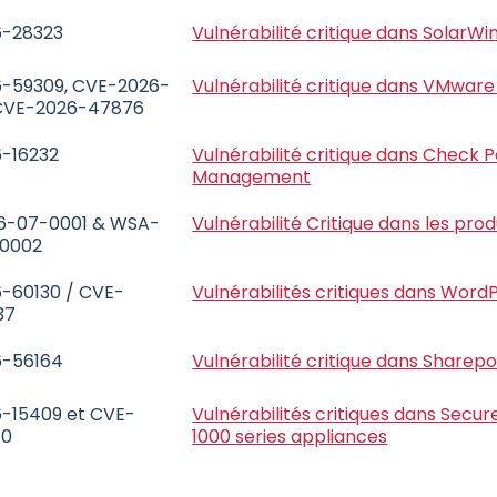
-28323
Vulnérabilité critique dans SolarW
-59309, CVE-2026-
Vulnérabilité critique dans VMware
 CVE-2026-47876
-16232
Vulnérabilité critique dans Check P
Management
-07-0001 & WSA-
Vulnérabilité Critique dans les prod
0002
-60130 / CVE-
Vulnérabilités critiques dans Word
37
-56164
Vulnérabilité critique dans Sharepo
-15409 et CVE-
Vulnérabilités critiques dans Secu
10
1000 series appliances