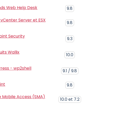
inds Web Help Desk
9.8
 vCenter Server et ESX
9.8
oint Security
9.3
uits Wallix
10.0
Press - wp2shell
9.1 / 9.8
int
9.8
re Mobile Access (SMA)
10.0 et 7.2