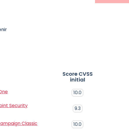
enir
Score CVSS
initial
 One
10.0
oint Security
9.3
 Campaign Classic
10.0