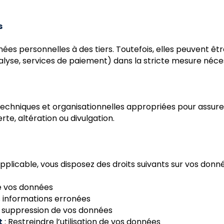
s
ées personnelles à des tiers. Toutefois, elles peuvent ê
lyse, services de paiement) dans la stricte mesure nécess
chniques et organisationnelles appropriées pour assurer
te, altération ou divulgation.
licable, vous disposez des droits suivants sur vos donné
e vos données
s informations erronées
 suppression de vos données
t
: Restreindre l’utilisation de vos données