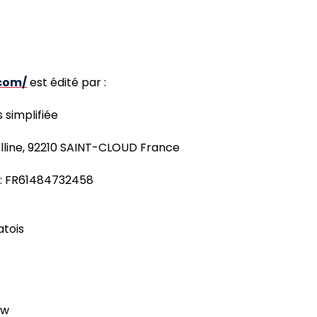
.com/
est édité par :
 simplifiée
colline, 92210 SAINT-CLOUD France
: FR61484732458
atois
ow