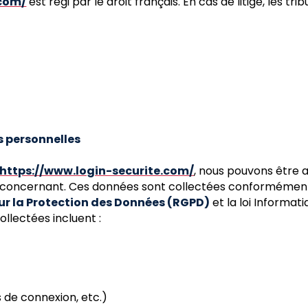
.com/
est régi par le droit français. En cas de litige, les 
s personnelles
https://www.login-securite.com/
, nous pouvons être 
 concernant. Ces données sont collectées conformément 
ur la Protection des Données (RGPD)
et la loi Informati
ollectées incluent :
 de connexion, etc.)