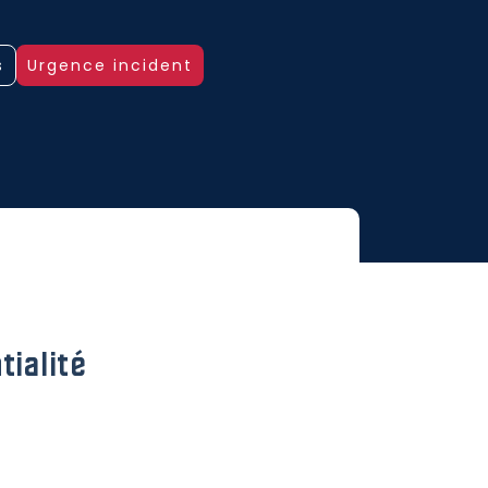
s
Urgence incident
tialité