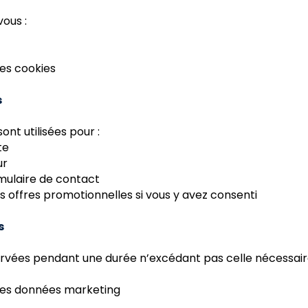
ous :
t
les cookies
s
nt utilisées pour :
te
ur
mulaire de contact
s offres promotionnelles si vous y avez consenti
s
ées pendant une durée n’excédant pas celle nécessaire a
 les données marketing