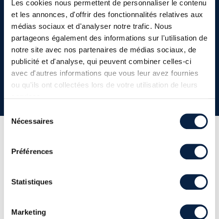
Les cookies nous permettent de personnaliser le contenu
et les annonces, d'offrir des fonctionnalités relatives aux
médias sociaux et d'analyser notre trafic. Nous
Nos hobbies
partageons également des informations sur l'utilisation de
notre site avec nos partenaires de médias sociaux, de
publicité et d'analyse, qui peuvent combiner celles-ci
avec d'autres informations que vous leur avez fournies
ou qu'ils ont collectées lors de votre utilisation de leurs
services.
Sélection
Nécessaires
du
consentement
Préférences
L’histoire de Login Sécurité
L’étendue de nos domaines d’expertise, basés sur
Statistiques
l’apprentissage et la polyvalence des équipes, vous
permettra d’accéder à de hauts niveaux de
Marketing
connaissances et de compétences rares sur le