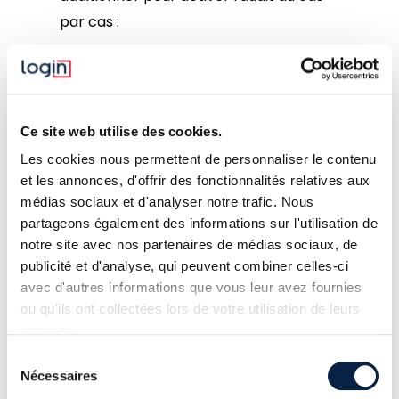
par cas :
• 1 - Démarrage et arrêt des services
de certificats Active Directory
Ce site web utilise des cookies.
• 2 - Sauvegarde et restauration de la
Les cookies nous permettent de personnaliser le contenu
base de données de l'autorité de
et les annonces, d'offrir des fonctionnalités relatives aux
certification
médias sociaux et d'analyser notre trafic. Nous
partageons également des informations sur l'utilisation de
• 4 - Émission et gestion des demandes
notre site avec nos partenaires de médias sociaux, de
de certificats
publicité et d'analyse, qui peuvent combiner celles-ci
avec d'autres informations que vous leur avez fournies
• 8 - Révocation des certificats et
ou qu'ils ont collectées lors de votre utilisation de leurs
publication des listes de révocation des
services.
certificats
Sélection
Nécessaires
du
• 16 - Modification des paramètres de