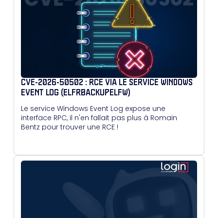
CVE-2026-50502 : RCE VIA LE SERVICE WINDOWS
EVENT LOG (ELFRBACKUPELFW)
Le service Windows Event Log expose une
interface RPC, il n'en fallait pas plus à Romain
Bentz pour trouver une RCE !