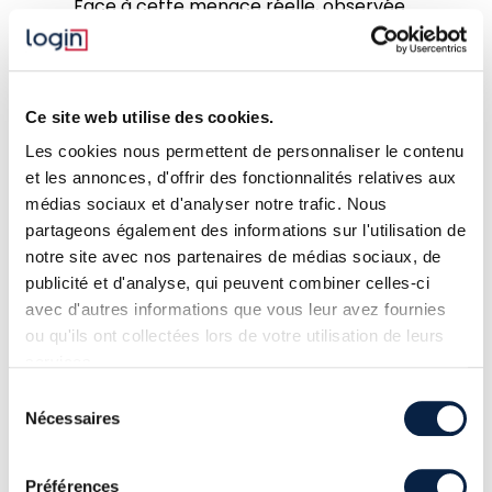
Face à cette menace réelle, observée
quasi quotidiennement, il existe des
façons de se protéger efficacement.
Ce site web utilise des cookies.
Ransomware :
Les cookies nous permettent de personnaliser le contenu
et les annonces, d'offrir des fonctionnalités relatives aux
comment se
médias sociaux et d'analyser notre trafic. Nous
partageons également des informations sur l'utilisation de
protéger
notre site avec nos partenaires de médias sociaux, de
publicité et d'analyse, qui peuvent combiner celles-ci
efficacement ?
avec d'autres informations que vous leur avez fournies
ou qu'ils ont collectées lors de votre utilisation de leurs
services.
La question n’est plus de savoir si nous
Sélection
serons attaqués mais bien quand le
Nécessaires
du
serons-nous. Ainsi, la responsabilité des
consentement
DSI en particulier, et des équipes
Préférences