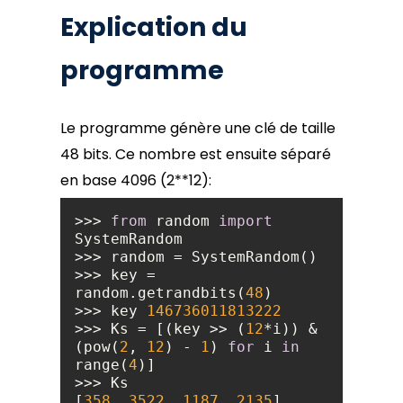
Explication du
programme
Le programme génère une clé de taille
48 bits. Ce nombre est ensuite séparé
en base 4096 (2**12):
>>> 
from
 random 
import
>>> key = 
random.getrandbits(
48
>>> key 
146736011813222
>>> Ks = [(key >> (
12
*i)) & 
(pow(
2
, 
12
) - 
1
) 
for
 i 
in
range(
4
[
358
, 
3522
, 
1187
, 
2135