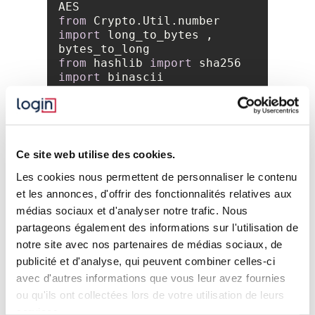
from
 Crypto.Util.number 
import
 long_to_bytes , 
from
 hashlib 
import
import
plain = b
'iloveGH!iloveGH!'
cipher = 
binascii.unhexlify(
'0f973d8234b80868
Ce site web utilise des cookies.
possibilities = 
""
for
 i 
in
 range(
4096
Les cookies nous permettent de personnaliser le contenu
s1 = 
et les annonces, d'offrir des fonctionnalités relatives aux
médias sociaux et d'analyser notre trafic. Nous
for
 j 
in
 range(
4096
partageons également des informations sur l'utilisation de
s2 = 
notre site avec nos partenaires de médias sociaux, de
possibilities += 
"%s %d 
publicité et d'analyse, qui peuvent combiner celles-ci
%d\n"
avec d'autres informations que vous leur avez fournies
with
ou qu'ils ont collectées lors de votre utilisation de leurs
open(
'possibilities.txt'
,
'w'
) 
services.