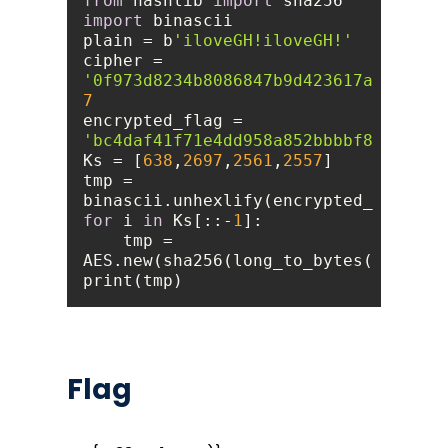
from
 hashlib 
import
 sha256 
import
plain = b
'iloveGH!iloveGH!'
cipher = 
'0f973d8234b8086847b9d423617a19b0'
7
encrypted_flag = 
'bc4daf41f71e4dd958a852bbbbf8dfec'
Ks = [
638
,
2697
,
2561
,
2557
tmp = 
for
 i 
in
 Ks[::-
1
    tmp = 
Flag