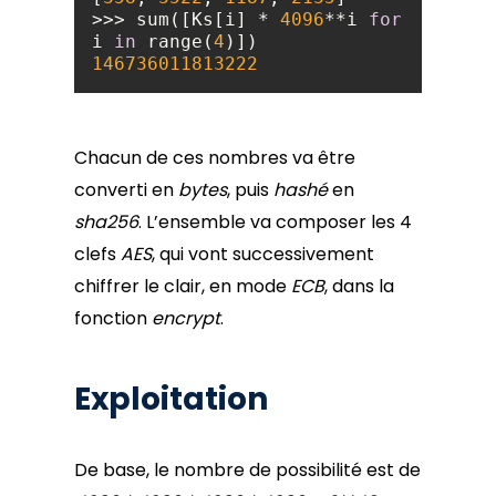
>>> sum([Ks[i] * 
4096
**i 
for
i 
in
 range(
4
146736011813222
Chacun de ces nombres va être
converti en
bytes
, puis
hashé
en
sha256
. L’ensemble va composer les 4
clefs
AES
, qui vont successivement
chiffrer le clair, en mode
ECB
, dans la
fonction
encrypt
.
Exploitation
De base, le nombre de possibilité est de