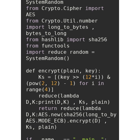
from
 Crypto.Cipher 
import
from
 Crypto.Util.number 
import
 long_to_bytes , 
from
 hashlib 
import
from
import
 reduce random = 
    Ks = [(key >> (
12
*i)) & 
(pow(
2
, 
12
) - 
1
) 
for
 i 
in
range(
4
    reduce(lambda 
D,
K
return
 reduce(lambda 
D,
K
:AES.new(sha256(long_to_bytes(K)).
AES.MODE_ECB).encrypt(D) , 
if
 __name__ == 
"__main__"