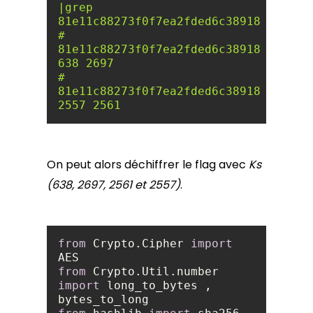
|grep 
# 
81e11c88273f0f7ea2fded6c389189c0 
# 
81e11c88273f0f7ea2fded6c389189c0 
2557 2561
On peut alors déchiffrer le flag avec
Ks
(638, 2697, 2561 et 2557)
.
from
 Crypto.Cipher 
import
from
 Crypto.Util.number 
import
 long_to_bytes , 