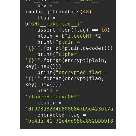
    key = 
random.getrandbits(
48
    flag = 
b
"GH{__fakeflag__}"
    assert (len(flag) == 
16
    plain = b
"iloveGH!"
*
2
    print(
"plain = 
'{}'"
    print(
"cipher = 
'{}'"
.format(encrypt(plain, 
    print(
"encrypted_flag = 
'{}'"
.format(encrypt(flag, 
    plain = 
'iloveGH!iloveGH!'
    cipher = 
'0f973d8234b8086847b9d423617a19b0'
    encrypted flag = 
'bc4daf41f71e4dd958a852bbbbf8dfec'