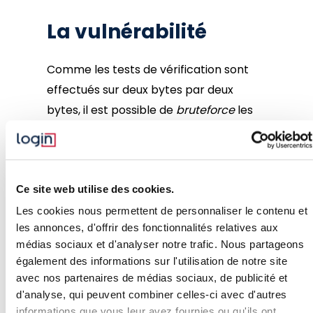
La vulnérabilité
Comme les tests de vérification sont
effectués sur deux bytes par deux
bytes, il est possible de
bruteforce
les
256*256 possibilités sur les 32 checks.
Le script de solution
Ce site web utilise des cookies.
Les cookies nous permettent de personnaliser le contenu et
to_compare = 
les annonces, d'offrir des fonctionnalités relatives aux
b
''
'\x1aV\xdd\xed\xd6\xbb\xf8\xc0[\\
RE\x96\x1e\xa7,\xb2"\x05\xcc\xd1\x1d
médias sociaux et d'analyser notre trafic. Nous partageons
to_compare = 
également des informations sur l'utilisation de notre site
[int.from_bytes(to_compare[
4
*i:
4
*
avec nos partenaires de médias sociaux, de publicité et
(i+
1
)],
'little'
) 
for
 i 
in
d'analyse, qui peuvent combiner celles-ci avec d'autres
range(len(to_compare)
//4)]
informations que vous leur avez fournies ou qu'ils ont