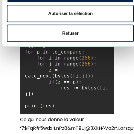
                carry = 
(carry >> 
1
) ^ (val & -
Autoriser la sélection
(carry&
1
return
 (-carry-
1
)% 
Refuser
0x100000000
res = b
''
for
 p 
in
for
 i 
in
 range(
256
for
 j 
in
 range(
256
        z = 
if
            res += bytes([i, 
print(res)
Ce qui nous donne la valeur
‘7$FqR#5wdx!LnPz8&mT9Uj@3XkH^Vo2r’.Lorsqu