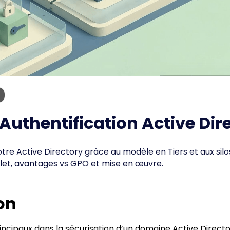
’Authentification Active Dir
e Active Directory grâce au modèle en Tiers et aux silos
et, avantages vs GPO et mise en œuvre.
on
ncipaux dans la sécurisation d’un domaine Active Directo