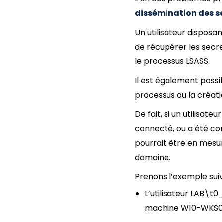
dissémination des s
Un utilisateur disposa
de récupérer les secre
le processus LSASS.
Il est également possibl
processus ou la créati
De fait, si un utilisat
connecté, ou a été co
pourrait être en mesu
domaine.
Prenons l’exemple suiv
L’utilisateur LAB\
machine W10-WKS01