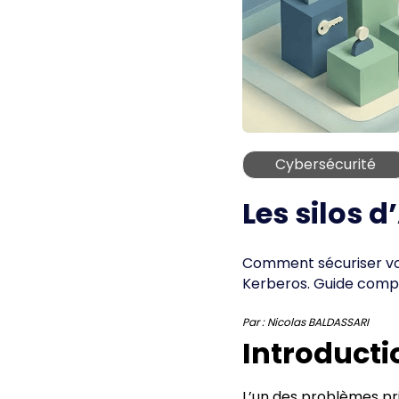
Cybersécurité
Les silos d
Comment sécuriser votr
Kerberos. Guide compl
Par :
Nicolas BALDASSARI
Introducti
L’un des problèmes pri