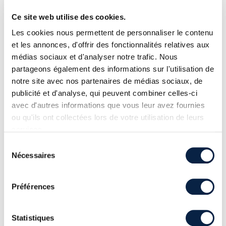
Directeur Pentest -
Login Sécurité
Ce site web utilise des cookies.
Les cookies nous permettent de personnaliser le contenu
et les annonces, d'offrir des fonctionnalités relatives aux
médias sociaux et d'analyser notre trafic. Nous
partageons également des informations sur l'utilisation de
notre site avec nos partenaires de médias sociaux, de
publicité et d'analyse, qui peuvent combiner celles-ci
avec d'autres informations que vous leur avez fournies
ou qu'ils ont collectées lors de votre utilisation de leurs
services.
Sélection
Nécessaires
du
consentement
Amaury OULES
Préférences
Ingénieur d’Affaires -
Endexar
Statistiques