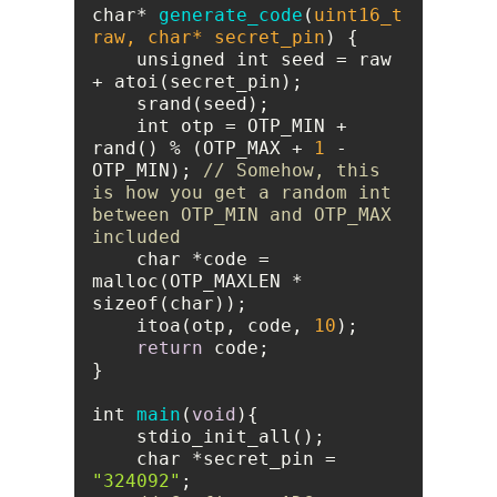
char* 
generate_code
(
uint16_t 
raw, char* secret_pin
)
    unsigned int seed = raw 
    int otp = OTP_MIN + 
rand() % (OTP_MAX + 
1
 - 
OTP_MIN); 
// Somehow, this 
is how you get a random int 
between OTP_MIN and OTP_MAX 
included
    char *code = 
malloc(OTP_MAXLEN * 
    itoa(otp, code, 
10
return
int 
main
(
void
)
    char *secret_pin = 
"324092"