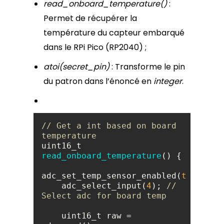
read_onboard_temperature()
:
Permet de récupérer la
température du capteur embarqué
dans le RPi Pico (RP2040) ;
atoi(secret_pin)
: Transforme le pin
du patron dans l’énoncé en
integer
.
// Get a int based on board 
temperature
uint16_t 
read_onboard_temperature
(
)
adc_set_temp_sensor_enabled(
true
    adc_select_input(
4
); 
// 
Select adc for board temp
    uint16_t raw = 