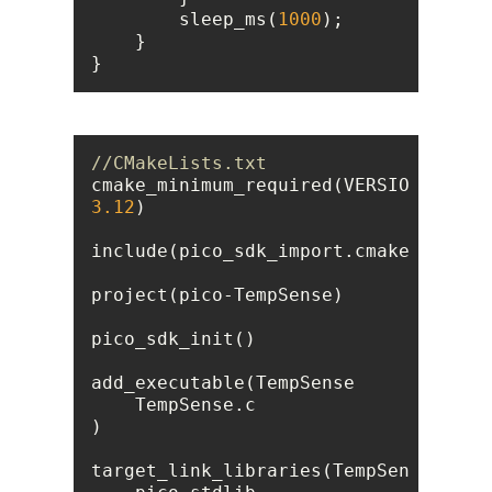
        sleep_ms(
1000
}
//CMakeLists.txt
cmake_minimum_required(VERSION 
3.12