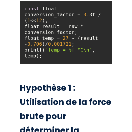
const
 float 
conversion_factor = 
3.
3f / 
(
1
<<
12
float result = raw * 
float temp = 
27
 - (result 
-
0.706
)/
0.001721
printf(
"Temp = %f °C\n"
, 
temp);
Hypothèse 1 :
Utilisation de la force
brute pour
déterminer la