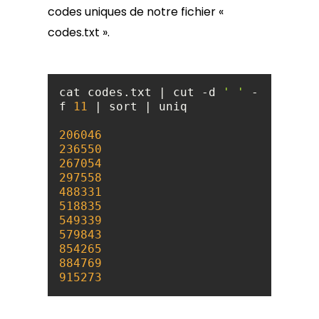
codes uniques de notre fichier «
codes.txt ».
cat codes.txt | cut -d 
' '
 -
f 
11
206046
236550
267054
297558
488331
518835
549339
579843
854265
884769
915273