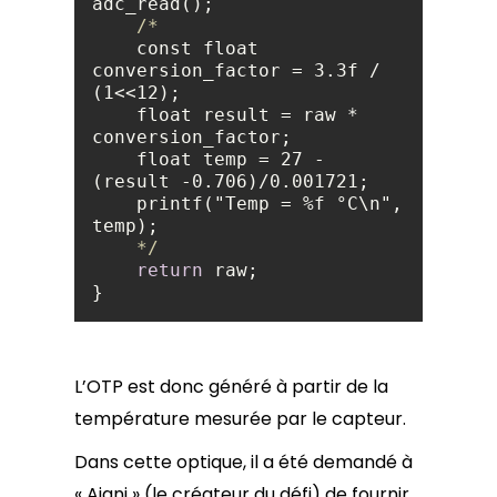
    const float 
conversion_factor = 3.3f / 
    float result = raw * 
    float temp = 27 - 
    printf("Temp = %f °C\n", 
    */
return
}
L’OTP est donc généré à partir de la
température mesurée par le capteur.
Dans cette optique, il a été demandé à
« Ajani » (le créateur du défi) de fournir