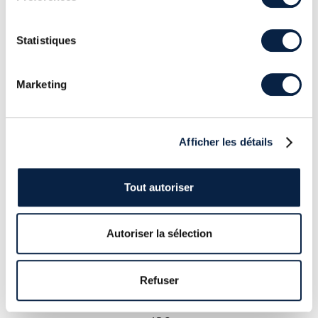
Caractéristiques du
capteur ADC
Statistiques
La sortie « 4 » fait référence à la ligne
Marketing
adc_select_input(4);
de l’extrait
précédent.
Afficher les détails
Tout autoriser
Autoriser la sélection
Refuser
Numérotation des entrées