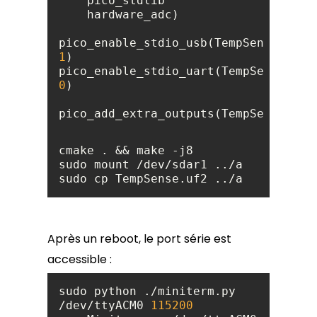
pico_enable_stdio_usb(TempSense 
1
pico_enable_stdio_uart(TempSense 
0
pico_add_extra_outputs(TempSense)
sudo cp TempSense.uf2 ../a
Après un reboot, le port série est
accessible :
sudo python ./miniterm.py 
/dev/ttyACM0 
115200