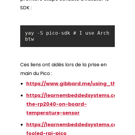
SDK :
yay -S pico-sdk # I use Arch 
btw
Ces liens ont aidés lors de la prise en
main du Pico :
https://www.gibbard.me/using_the_ras
https://learnembeddedsystems.co.uk/us
the-rp2040-on-board-
temperature-sensor
https://learnembeddedsystems.co.uk/ge
fooled-rpi-pico