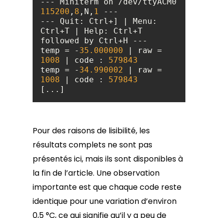
--- Miniterm on /dev/ttyACM0 
115200
,
8
,N,
1
--- Quit: Ctrl+] | Menu: 
Ctrl+T | Help: Ctrl+T 
temp = -
35.000000
 | raw = 
1008
 | code : 
579843
temp = -
34.990002
 | raw = 
1008
 | code : 
579843
[...]
Pour des raisons de lisibilité, les
résultats complets ne sont pas
présentés ici, mais ils sont disponibles à
la fin de l’article. Une observation
importante est que chaque code reste
identique pour une variation d’environ
0,5 °C, ce qui signifie qu’il y a peu de