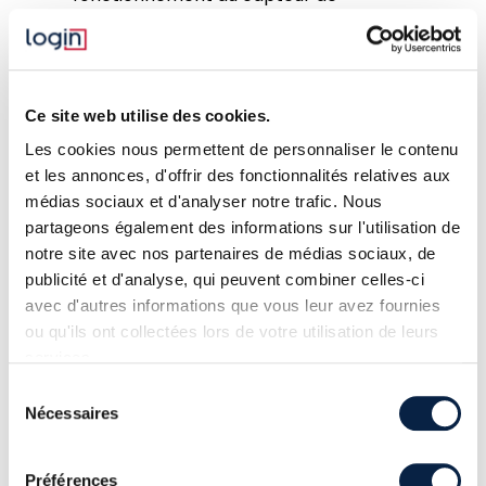
température, il faut creuser dans la
documentation technique :
Datasheet du RP2040
Ce site web utilise des cookies.
C’est donc une entrée analogique un
Les cookies nous permettent de personnaliser le contenu
peu particulière du RP2040 qui retourne
et les annonces, d'offrir des fonctionnalités relatives aux
médias sociaux et d'analyser notre trafic. Nous
la température ambiante. Ce capteur
partageons également des informations sur l'utilisation de
n’est pas le plus précis, mais il est
notre site avec nos partenaires de médias sociaux, de
largement suffisant pour des besoins
publicité et d'analyse, qui peuvent combiner celles-ci
courants.
avec d'autres informations que vous leur avez fournies
ou qu'ils ont collectées lors de votre utilisation de leurs
services.
Sélection
Nécessaires
du
consentement
Préférences