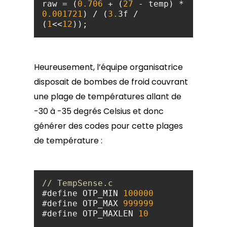
raw = (
0.706
 + (
27
 - temp) * 
0.001721
) / (
3.
3f / 
(
1
<<
12
));
Heureusement, l’équipe organisatrice
disposait de bombes de froid couvrant
une plage de températures allant de
-30 à -35 degrés Celsius et donc
générer des codes pour cette plages
de température :
// TempSense.c
#define OTP_MIN 
100000
#define OTP_MAX 
999999
#define OTP_MAXLEN 
10