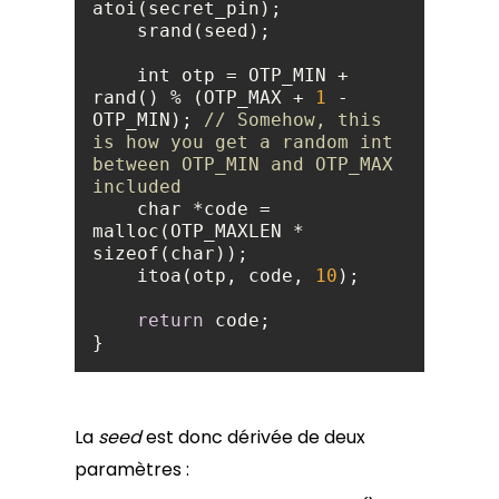
    int otp = OTP_MIN + 
rand() % (OTP_MAX + 
1
 - 
OTP_MIN); 
// Somehow, this 
is how you get a random int 
between OTP_MIN and OTP_MAX 
included
    char *code = 
malloc(OTP_MAXLEN * 
    itoa(otp, code, 
10
return
}
La
seed
est donc dérivée de deux
paramètres :