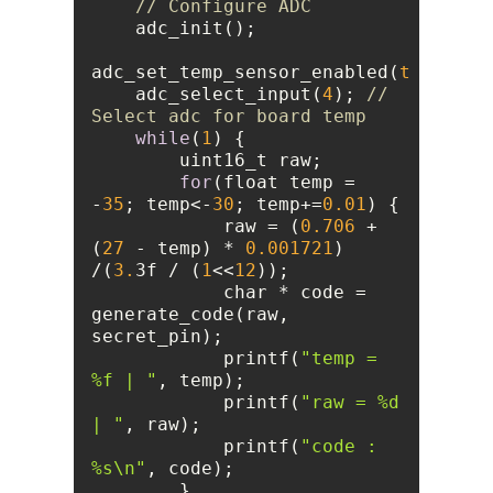
// Configure ADC
adc_set_temp_sensor_enabled(
true
    adc_select_input(
4
); 
// 
Select adc for board temp
while
(
1
for
(float temp = 
-
35
; temp<-
30
; temp+=
0.01
            raw = (
0.706
 + 
(
27
 - temp) * 
0.001721
) 
/(
3.
3f / (
1
<<
12
            char * code = 
generate_code(raw, 
            printf(
"temp = 
%f | "
            printf(
"raw = %d 
| "
            printf(
"code : 
%s\n"