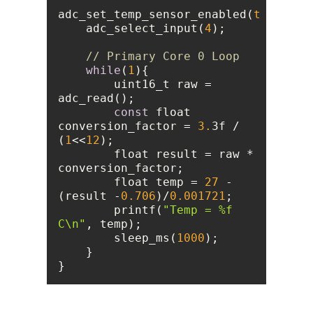
adc_set_temp_sensor_enabled(
true
    adc_select_input(
4
// Primary Core 0 Loop
while
(
1
        uint16_t raw = 
const
 float 
conversion_factor = 
3.
3f / 
(
1
<<
12
        float result = raw * 
        float temp = 
27
 - 
(result -
0.706
)/
0.001721
        printf(
"Temp = %f 
C\n"
        sleep_ms(
1000
}