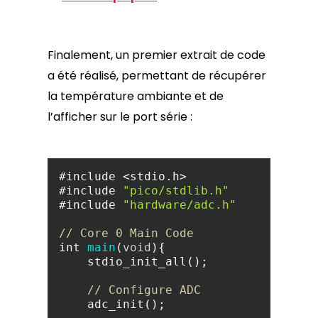
Finalement, un premier extrait de code
a été réalisé, permettant de récupérer
la température ambiante et de
l’afficher sur le port série :
#include 
"pico/stdlib.h"
#include 
"hardware/adc.h"
// Core 0 Main Code
int 
main
(
void
)
// Configure ADC