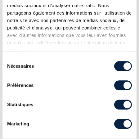
médias sociaux et d'analyser notre trafic. Nous
partageons également des informations sur l'utilisation de
notre site avec nos partenaires de médias sociaux, de
publicité et d'analyse, qui peuvent combiner celles-ci
avec d'autres informations que vous leur avez fournies
ou qu'ils ont collectées lors de votre utilisation de leurs
services.
Sélection
LOGIN SÉCURITÉ AU FORUM INCYBER EUROPE
Nécessaires
du
2025
consentement
Nos équipes seront présentes du 1er au 3 avril au
Forum INCYBER Europe 2025, l’événement
Préférences
incontournable de la cybersécurité.
Statistiques
Marketing