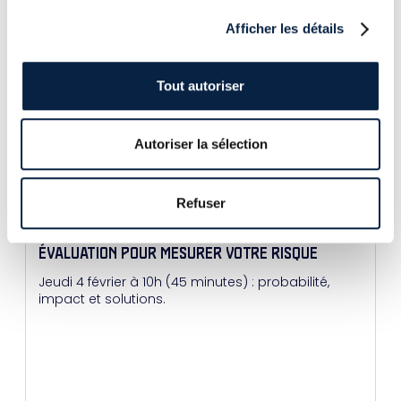
Afficher les détails
Tout autoriser
LE SSTIC 2024, RETOUR D’EXPÉRIENCE
Les 5, 6 et 7 juin derniers se tenaient au Couvent
Autoriser la sélection
des Jacobins, à Rennes, la 21ème édition du SSTIC,
sous le thème des Jeux Olympiques.
Refuser
WEBINAR - RANSOMWARE : MÉTHODE D'AUTO-
ÉVALUATION POUR MESURER VOTRE RISQUE
Jeudi 4 février à 10h (45 minutes) : probabilité,
impact et solutions.