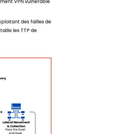
pement VPN vulnérable
loitant des failles de
aille les TTP de