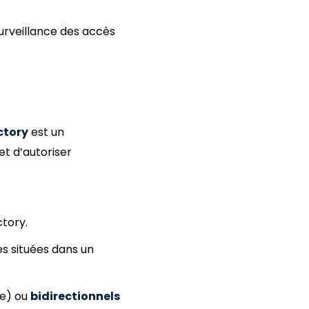
surveillance des accès
ctory
est un
t d’autoriser
tory.
es situées dans un
re) ou
bidirectionnels