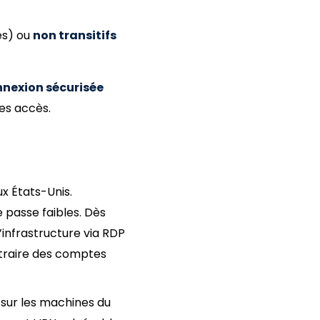
és) ou
non transitifs
nnexion sécurisée
des accès.
x États-Unis.
 passe faibles. Dès
’infrastructure via RDP
xtraire des comptes
 sur les machines du