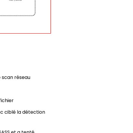
e scan réseau
ichier
c ciblé la détection
SASS et a tenté