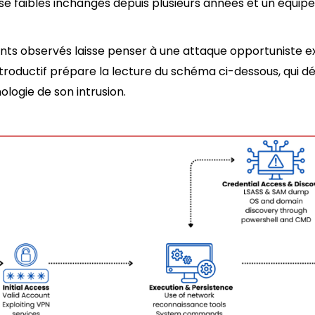
e faibles inchangés depuis plusieurs années et un équi
ts observés laisse penser à une attaque opportuniste exp
troductif prépare la lecture du schéma ci-dessous, qui dét
ologie de son intrusion.