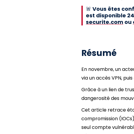
🚨
Vous êtes conf
est disponible 2
securite.com
ou
Résumé
En novembre, un acteur
via un accès VPN, puis
Grâce à un lien de tru
dangerosité des mouv
Cet article retrace ét
compromission (IOCs) 
seul compte vulnérabl