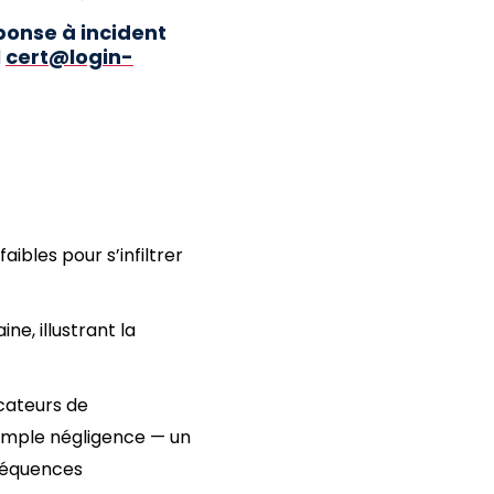
ponse à incident
l
cert@login-
ibles pour s’infiltrer
e, illustrant la
icateurs de
simple négligence — un
nséquences