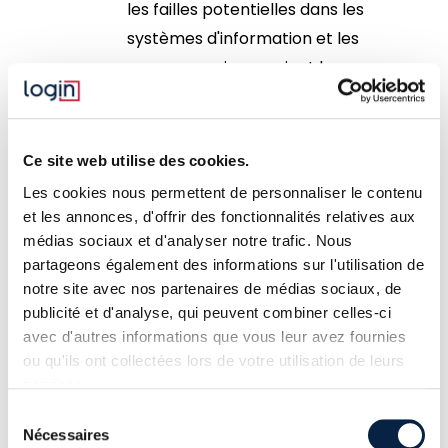
les failles potentielles dans les
systèmes d'information et les
menaces qui pourraient les
exploiter.
Évaluation de l'impact
:
Ce site web utilise des cookies.
Estimer les conséquences d'un
incident sur les actifs critiques,
Les cookies nous permettent de personnaliser le contenu
et les annonces, d'offrir des fonctionnalités relatives aux
qu'elles soient financières,
médias sociaux et d'analyser notre trafic. Nous
opérationnelles ou liées à la
partageons également des informations sur l'utilisation de
réputation.
notre site avec nos partenaires de médias sociaux, de
publicité et d'analyse, qui peuvent combiner celles-ci
Évaluation de la probabilité
:
avec d'autres informations que vous leur avez fournies
Analyser la probabilité que ces
ou qu'ils ont collectées lors de votre utilisation de leurs
menaces se concrétisent, en
services.
tenant compte de
Sélection
l’environnement de l’entreprise
Nécessaires
du