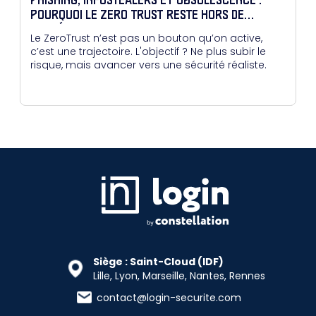
PHISHING, INFOSTEALERS ET OBSOLESCENCE :
POURQUOI LE ZERO TRUST RESTE HORS DE
PORTÉE POUR BEAUCOUP
Le ZeroTrust n’est pas un bouton qu’on active,
c’est une trajectoire. L'objectif ? Ne plus subir le
risque, mais avancer vers une sécurité réaliste.
Siège : Saint-Cloud (IDF)
Lille, Lyon, Marseille, Nantes, Rennes
contact@login-securite.com