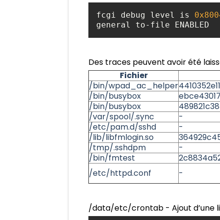
fcgi debug level is 
0x800
general to-file ENABLED
Des traces peuvent avoir été laissé
Fichier
/bin/wpad_ac_helper
4410352e1
/bin/busybox
ebce4301
/bin/busybox
489821c38
/var/spool/.sync
-
/etc/pam.d/sshd
-
/lib/libfmlogin.so
364929c4
/tmp/.sshdpm
-
/bin/fmtest
2c8834a5
/etc/httpd.conf
-
/data/etc/crontab - Ajout d’une l