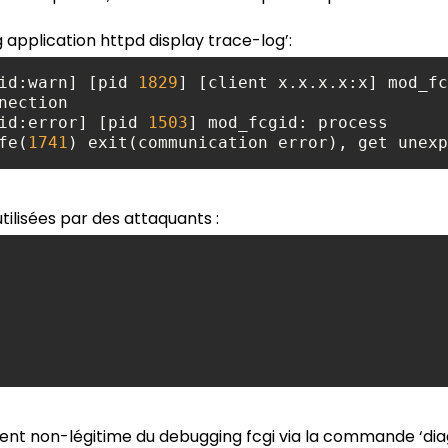
pplication httpd display trace-log’:
id:warn] [pid 
1829
] [client x.x.x.x:x] mod_fc
id:error] [pid 
1503
] mod_fcgid: process 
fe(
1741
) exit(communication error), get unexp
tilisées par des attaquants :
ement non-légitime du debugging fcgi via la commande ‘diag