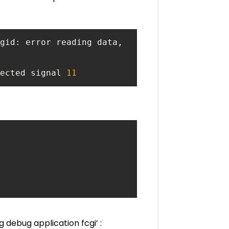
gid: error reading data, 
ected signal 
11
 debug application fcgi’ :