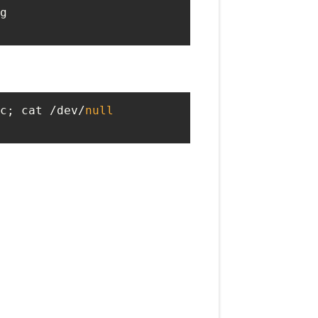
c; cat /dev/
null