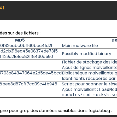
41
es sur des fichiers :
MD5
De
10f82eabc0bf160bec41d21
Main malware file
7d2cb316ea45e08374de7315
Possibly modified binary
f429a21e1ea821f8460e590
Fichier de stockage des id
Ajout de lignes malveillant
5703a84347064e2d5de45bcd
Bibliothèque malveillante qu
Identifiants récupérés par 
2faee8d87cff7cd09c4fb946
Script pour scanner le rés
Ajout malveillant :
LoadMo
modules/mod_socks5.so
igne pour grep des données sensibles dans fcgi.debug :