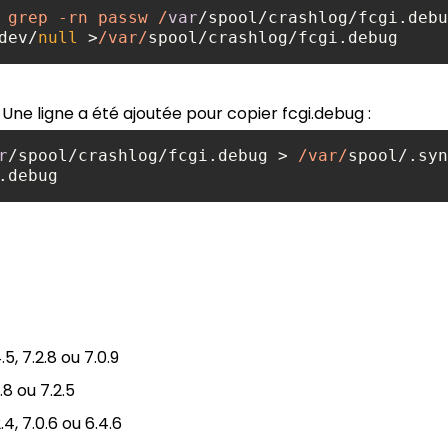
 grep -rn passw /
var
dev/
null
 >
/var/
spool/crashlog/fcgi.debug
ne ligne a été ajoutée pour copier fcgi.debug :
r
/spool/crashlog/fcgi.debug > 
/var/
spool/.syn
.debug
.5, 7.2.8 ou 7.0.9
.8 ou 7.2.5
4, 7.0.6 ou 6.4.6