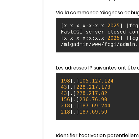
Via la commande ‘diagnose debug a
[x x x x:x:x.x 
2025
] [fcg
[x x x x:x:x.x 
2025
] [fcg
/migadmin/www/fcgi/admin.
Les adresses IP suivantes ont été u
198
[.]
105.127
.124
43
[.]
228.217
.173
43
[.]
228.217
.82
156
[.]
236.76
.90
218
[.]
187.69
.244
218
[.]
187.69
.59
Identifier l’activation potentiell