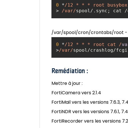
0
 *
/12 * * * root busybox
> 
/var/
spool/.sync; cat /
/var/spool/cron/crontabs/root - U
0
 *
/12 * * * root cat /
va
>
/var/
spool/crashlog/fcgi
Remédiation :
Mettre à jour :
FortiCamera vers 2.1.4
FortiMail vers les versions 7.6.3, 7.4
FortiNDR vers les versions 7.6.1, 7.4
FortiRecorder vers les versions 7.2.